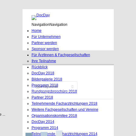
Navigation
Navigation
Home
Für Unternehmen
Partner werden
Sponsor werden
Für ÄrztInnen & Fachgesellschaften
Ihre Teilnahme
Rückblick
DocDay 2018
Bildergalerie 2018
Programm 2018
Rundgangsbroschüre 2018
Partner 2018
Teilnehmende Facharztrichtungen 2018
Weitere Fachgesellschaften und Vereine
 ...
Organisationskomitee 2018
DocDay 2014
Programm 2014
Teilnehmende Facharztrichtungen 2014