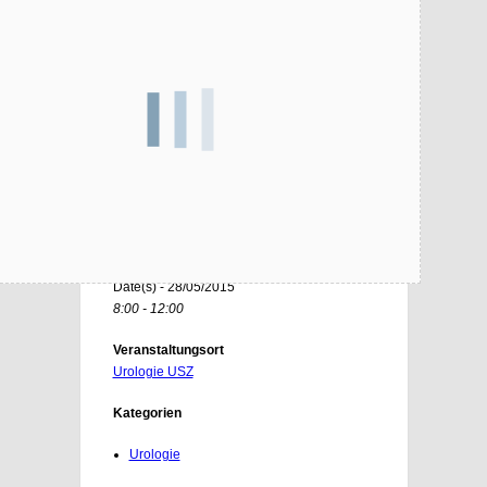
Organisationskomitee 2014
Partner 2014
Weitere Aussteller 2014
Rundgangsbroschüre 2014
Bildergalerie 2014
Datum/Zeit
Date(s) - 28/05/2015
8:00 - 12:00
Veranstaltungsort
Urologie USZ
Kategorien
Urologie