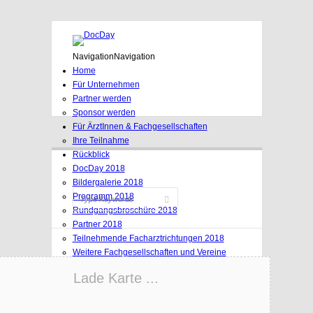
Navigation
Navigation
Home
Für Unternehmen
Partner werden
Sponsor werden
Für ÄrztInnen & Fachgesellschaften
Ihre Teilnahme
Rückblick
DocDay 2018
Bildergalerie 2018
Programm 2018
Rundgangsbroschüre 2018
Partner 2018
Teilnehmende Facharztrichtungen 2018
Weitere Fachgesellschaften und Vereine
Organisationskomitee 2018
Lade Karte ...
DocDay 2014
Programm 2014
Teilnehmende Facharztrichtungen 2014