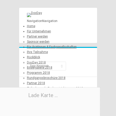
Navigation
Navigation
Home
Für Unternehmen
Partner werden
Sponsor werden
Für ÄrztInnen & Fachgesellschaften
Ihre Teilnahme
Rückblick
DocDay 2018
Bildergalerie 2018
Programm 2018
Rundgangsbroschüre 2018
Partner 2018
Teilnehmende Facharztrichtungen 2018
Weitere Fachgesellschaften und Vereine
Lade Karte ...
Organisationskomitee 2018
DocDay 2014
Programm 2014
Teilnehmende Facharztrichtungen 2014