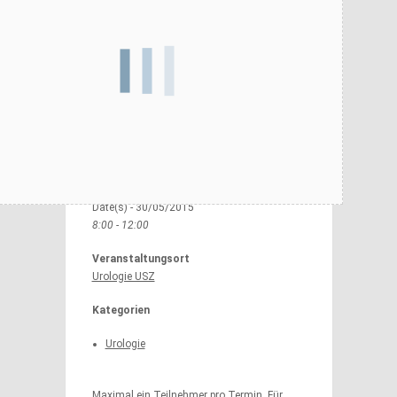
Organisationskomitee 2014
Partner 2014
Weitere Aussteller 2014
Rundgangsbroschüre 2014
Bildergalerie 2014
Datum/Zeit
Date(s) - 30/05/2015
8:00 - 12:00
Veranstaltungsort
Urologie USZ
Kategorien
Urologie
Maximal ein Teilnehmer pro Termin. Für