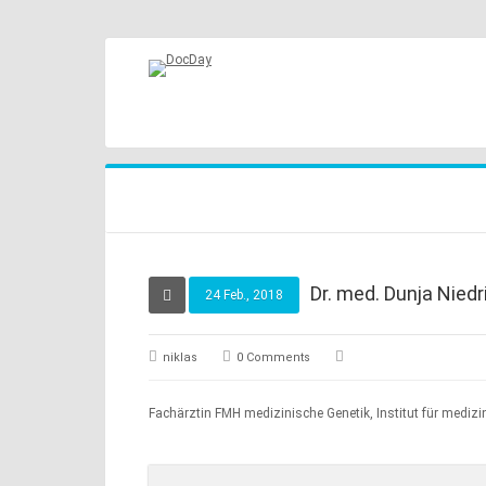
Dr. med. Dunja Niedr
24 Feb., 2018
niklas
0 Comments
Fachärztin FMH medizinische Genetik, Institut für medizin